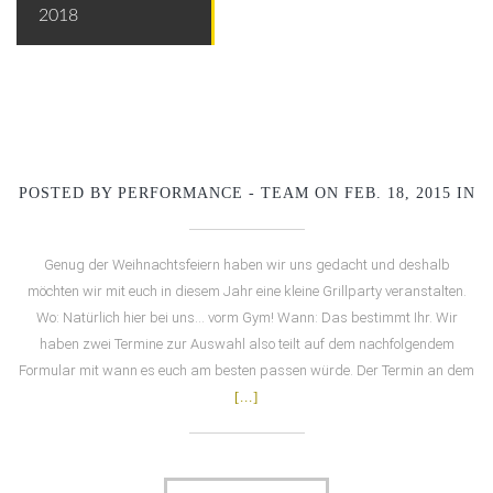
2018
POSTED BY PERFORMANCE - TEAM ON FEB. 18, 2015 IN
Genug der Weihnachtsfeiern haben wir uns gedacht und deshalb
möchten wir mit euch in diesem Jahr eine kleine Grillparty veranstalten.
Wo: Natürlich hier bei uns… vorm Gym! Wann: Das bestimmt Ihr. Wir
haben zwei Termine zur Auswahl also teilt auf dem nachfolgendem
Formular mit wann es euch am besten passen würde. Der Termin an dem
[...]