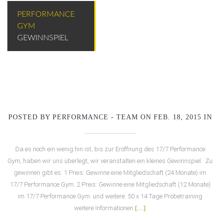
PERFORMANCE
GYM
GEWINNSPIEL
POSTED BY PERFORMANCE - TEAM ON FEB. 18, 2015 IN
Da es noch ein wenig hin ist, bis zur Eröffnung des 17/7 Performance
Gym, haben wir uns überlegt, wir veranstalten ein kleines Gewinnspiel. Zu
gewinnen gibt es: 1 Preis: Gewinne eine Mitgliedschaft (24 Monate) im
17/7 Performance Gym. 2 Preis: Gewinne eine Mitgliedschaft (12 Monate)
im 17/7 Performance Gym. und weitere: 50 x 14 Tage Probetraining
weitere Informationen
[...]