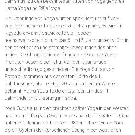
Jainismus. Zu den bekanntesten Arten von Yoga gehören
Hatha Yoga und Rāja Yoga.
Die Ursprünge von Yoga wurden spekuliert, um auf vor-
vedische indische Traditionen zurückzugehen; es wird im
Rigveda erwähnt, entwickelte sich jedoch
höchstwahrscheinlich um das 6. und 5. Jahrhundert v. Chr. in
den asketischen und śramaṇa-Bewegungen des alten
Indien. Die Chronologie der frühesten Texte, die Yoga-
Praktiken beschreiben ist unklar, den Upanishaden
unterschiedlich gutgeschrieben. Die Yoga Sutras von
Patanjali stammen aus der ersten Hälfte des 1.
Jahrtausends, aber erst im 20. Jahrhundert im Westen
bekannt. Hatha Yoga Texte entstanden um das 11.
Jahrhundert mit Ursprung in Tantra.
Yoga Gurus aus Indien brachten später Yoga in den Westen,
nach dem Erfolg von Swami Vivekananda im späten 19. und
frühen 20. Jahrhundert. In den 1980er Jahren wurde Yoga
als ein System der körperlichen Übung in der westlichen