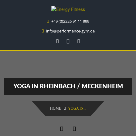
+49 (0)2226 91 11 999
info@performance-gym.de
Montag - Freitag
Primary Location:
Industriestraße 32 53359 Rheinbach
6:00 - 22:00 Uhr
Samstag & Sonntag
6:00 - 22:00 Uhr
YOGA IN RHEINBACH / MECKENHEIM
Öffnungszeiten an gesetzl. Feiertagen können abweichen!
HOME
YOGA IN...